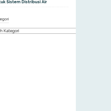
uk Sistem Distribusi Air
egori