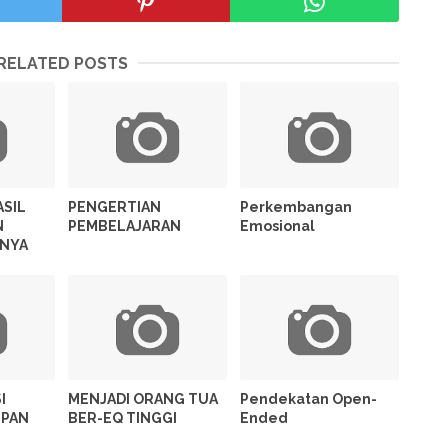
RELATED POSTS
ASIL
PENGERTIAN
Perkembangan
N
PEMBELAJARAN
Emosional
NYA
I
MENJADI ORANG TUA
Pendekatan Open-
UPAN
BER-EQ TINGGI
Ended