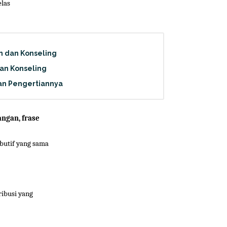
elas
n dan Konseling
an Konseling
an Pengertiannya
angan, frase
ibutif yang sama
ribusi yang