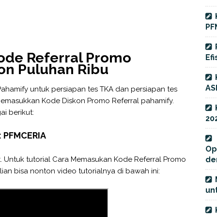
PF
de Referral Promo
Efi
on Puluhan Ribu
AS
 Pahamify untuk persiapan tes TKA dan persiapan tes
memasukkan Kode Diskon Promo Referral pahamify.
i berikut:
20
: PFMCERIA
Op
t. Untuk tutorial Cara Memasukan Kode Referral Promo
de
ian bisa nonton video tutorialnya di bawah ini:
unt