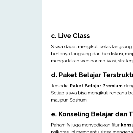
c.
Live Class
Siswa dapat mengikuti kelas langsung 
bertanya langsung dan berdiskusi, mirip
mengadakan webinar motivasi, strategi
d.
Paket Belajar Terstrukt
Tersedia
Paket Belajar Premium
deng
Setiap siswa bisa mengikuti rencana be
maupun Soshum.
e.
Konseling Belajar dan 
Pahamify juga menyediakan fitur
kons
psikotes. Ini membantu siswa mengenal