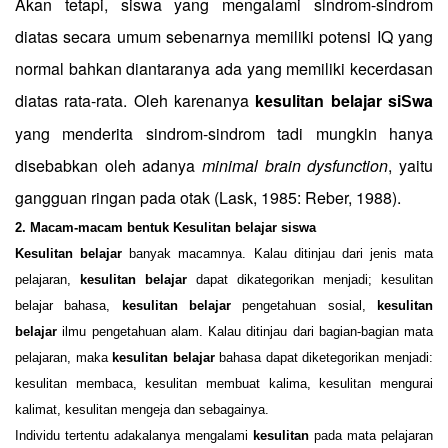
Akan tetapi, siswa yang mengalami sindrom-sindrom
diatas secara umum sebenarnya memiliki potensi IQ yang
normal bahkan diantaranya ada yang memiliki kecerdasan
diatas rata-rata. Oleh karenanya
kesulitan belajar si
wa
S
yang menderita sindrom-sindrom tadi mungkin hanya
disebabkan oleh adanya
minimal brain dysfunction
, yaitu
gangguan ringan pada otak (Lask, 1985: Reber, 1988).
2
.
Macam-macam bentuk Kesulitan belajar siswa
Kesulitan belajar
banyak macamnya. Kalau ditinjau dari jenis mata
pelajaran,
kesulitan belajar
dapat dikategorikan menjadi; kesulitan
belajar bahasa,
kesulitan belajar
pengetahuan sosial,
k
e
sulitan
belajar
ilmu pengetahuan alam. Kalau ditinjau dari bagian-bagian mata
pelajaran, maka
kesulitan belajar
bahasa dapat diketegorikan menjadi:
kesulitan membaca, kesulitan membuat kalima, kesulitan mengurai
kalimat, kesulitan mengeja dan sebagainya.
Individu tertentu adakalanya mengalami
kesulitan
pada mata pelajaran