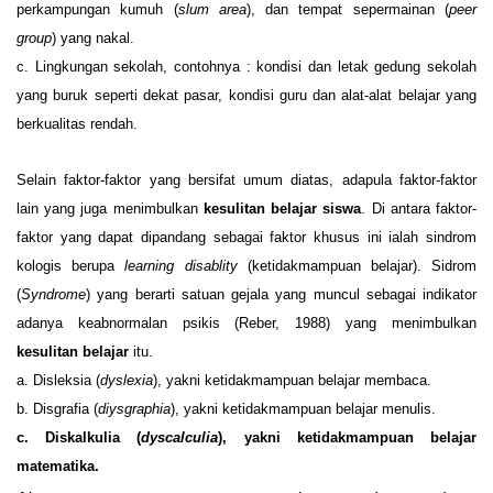
perkampungan kumuh (
slum area
), dan tempat sepermainan (
peer
group
) yang nakal.
c
.
Lingkungan sekolah, contohnya : kondisi dan letak gedung sekolah
yang buruk seperti dekat pasar, kondisi guru dan alat-alat belajar yang
berkualitas rendah.
Selain faktor-faktor yang bersifat umum diatas, adapula faktor-faktor
lain yang juga menimbulkan
kesulitan belajar siswa
. Di antara faktor-
faktor yang dapat dipandang sebagai faktor khusus ini ialah sindrom
kologis berupa
learning disablity
(ketidakmampuan belajar). Sidrom
(
Syndrome
) yang berarti satuan gejala yang muncul sebagai indikator
adanya keabnormalan psikis (Reber, 1988) yang menimbulkan
kesulitan belajar
itu.
a.
Disleksia (
dyslexia
), yakni ketidakmampuan belajar membaca.
b.
Disgrafia (
diysgraphia
), yakni ketidakmampuan belajar menulis.
c.
Diskalkulia (
dyscalculia
), yakni ketidakmampuan belajar
matematika.