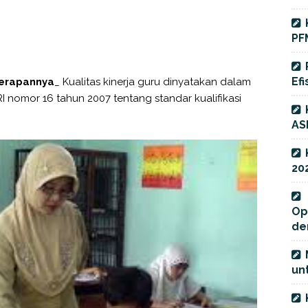
PF
Efi
nerapannya
_ Kualitas kinerja guru dinyatakan dalam
I nomor 16 tahun 2007 tentang standar kualifikasi
AS
20
Op
de
unt