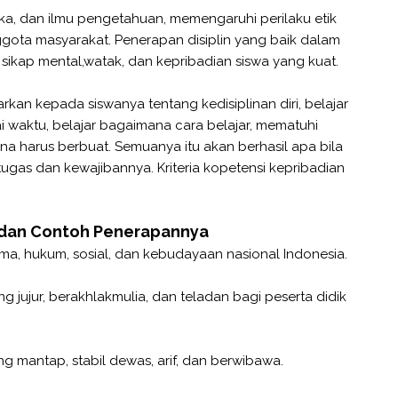
tika, dan ilmu pengetahuan, memengaruhi perilaku etik
ggota masyarakat. Penerapan disiplin yang baik dalam
sikap mental,watak, dan kepribadian siswa yang kuat.
kan kepada siswanya tentang kedisiplinan diri, belajar
waktu, belajar bagaimana cara belajar, mematuhi
ana harus berbuat. Semuanya itu akan berhasil apa bila
tugas dan kewajibannya. Kriteria kopetensi kepribadian
 dan Contoh Penerapannya
ma, hukum, sosial, dan kebudayaan nasional Indonesia.
ng jujur, berakhlakmulia, dan teladan bagi peserta didik
ng mantap, stabil dewas, arif, dan berwibawa.