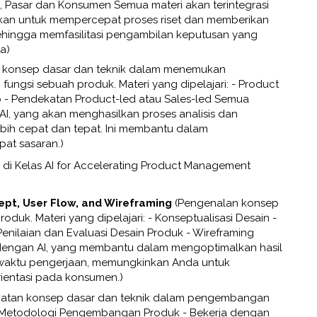
duk, Pasar dan Konsumen Semua materi akan terintegrasi
ikan untuk mempercepat proses riset dan memberikan
sehingga memfasilitasi pengambilan keputusan yang
a)
 konsep dasar dan teknik dalam menemukan
n fungsi sebuah produk. Materi yang dipelajari: - Product
ap - Pendekatan Product-led atau Sales-led Semua
 AI, yang akan menghasilkan proses analisis dan
bih cepat dan tepat. Ini membantu dalam
at sasaran.)
ri di Kelas AI for Accelerating Product Management
cept, User Flow, and Wireframing
(Pengenalan konsep
oduk. Materi yang dipelajari: - Konseptualisasi Desain -
enilaian dan Evaluasi Desain Produk - Wireframing
 dengan AI, yang membantu dalam mengoptimalkan hasil
 waktu pengerjaan, memungkinkan Anda untuk
ientasi pada konsumen.)
katan konsep dasar dan teknik dalam pengembangan
: - Metodologi Pengembangan Produk - Bekerja dengan