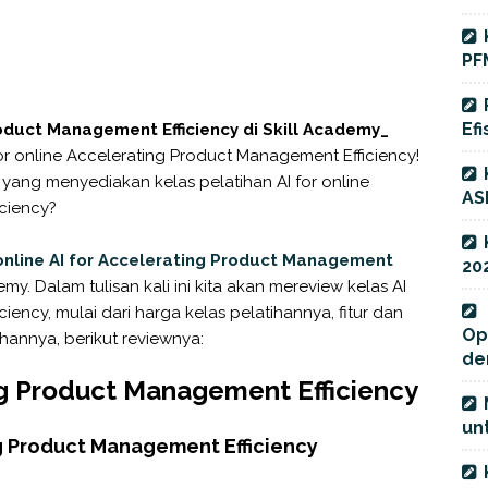
PF
Efi
roduct Management Efficiency di Skill Academy_
 for online Accelerating Product Management Efficiency!
 yang menyediakan kelas pelatihan AI for online
AS
ciency?
online AI for Accelerating Product Management
20
demy. Dalam tulisan kali ini kita akan mereview kelas AI
ency, mulai dari harga kelas pelatihannya, fitur dan
Op
hannya, berikut reviewnya:
de
ng Product Management Efficiency
unt
ng Product Management Efficiency