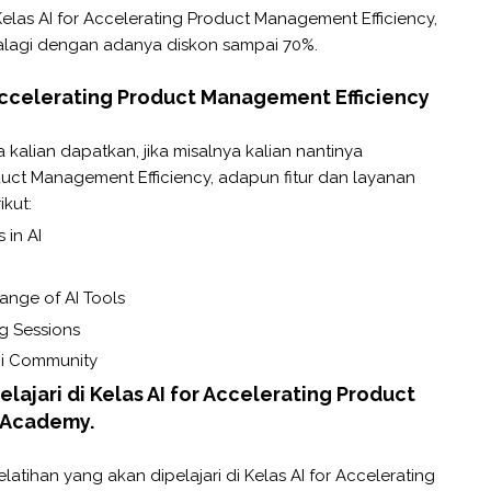
 Kelas AI for Accelerating Product Management Efficiency,
alagi dengan adanya diskon sampai 70%.
 Accelerating Product Management Efficiency
a kalian dapatkan, jika misalnya kalian nantinya
duct Management Efficiency, adapun fitur dan layanan
kut:
 in AI
ange of AI Tools
ng Sessions
ni Community
lajari di Kelas AI for Accelerating Product
l Academy.
latihan yang akan dipelajari di Kelas AI for Accelerating