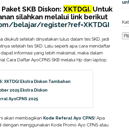
unt
 Paket SKB Diskon:
XKTDGI.
Untuk
an silahkan melalui link berikut
Kat
om/belajar/register?ref=XKTDGI
diiukuti setelah dinyatakan lulus dalam tes SKD, jadi
tnya setelah tes SKD. Lalu seperti apa cara mendaftar
 dapat informasi yang lebih maksimal, maka dalam
orial Cara Daftar AyoCPNS SKB melalui Hp dan laptop.
6: XKTDGI Ekstra Diskon Tambahan
ber 2025 Ekstra Diskon
rral AyoCPNS 2025
 ini akan membagikan
Kode Referal Ayo CPNS
! Apa
di dengan menggunakan Kode Promo Ayo CPNS atau