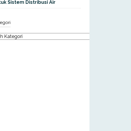
uk Sistem Distribusi Air
egori