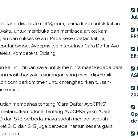
Jul
datang diwebsite rijal09.com, terima kasih untuk kalian
 waktu untuk membuka dan membaca artikel kami,
PF
an dan sukses selalu. Pada kesempatan kali ini,
 seputar bimbel Ayocpns lebih tepatnya Cara Daftar Ayo
eleksi Kompetensi Bidang.
Efi
n kali ini, izinkan saya untuk meminta maaf kepada para
l ini masih banyak kekurangan yang mesti diperbaiki,
AS
jal09.com berkomitmen untuk menghadirkan tulisan-
ian semua.
20
a sudah membahas tentang "Cara Daftar AyoCPNS"
 melanjutkan tutorial tentang AyoCPNS yakni "Cara
Op
KD dan SKB berbeda, maka sudah menjadi sebuah
de
aket SKD dan SKB juga berbeda, namun secara garis
auh beda.