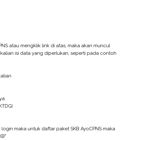
PNS atau mengklik link di atas, maka akan muncul
 kalian isi data yang diperlukan, seperti pada contoh
alian
ya
XKTDGI
n login maka untuk daftar paket SKB AyoCPNS maka
KB"