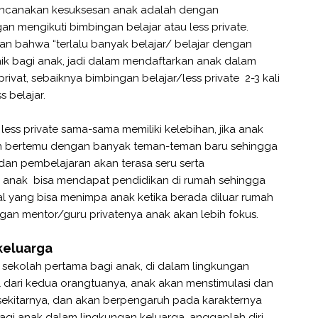
encanakan kesuksesan anak adalah dengan
 mengikuti bimbingan belajar atau less private.
 bahwa “terlalu banyak belajar/ belajar dengan
baik bagi anak, jadi dalam mendaftarkan anak dalam
rivat, sebaiknya bimbingan belajar/less private 2-3 kali
 belajar.
less private sama-sama memiliki kelebihan, jika anak
kan bertemu dengan banyak teman-teman baru sehingga
dan pembelajaran akan terasa seru serta
, anak bisa mendapat pendidikan di rumah sehingga
hal yang bisa menimpa anak ketika berada diluar rumah
ngan mentor/guru privatenya anak akan lebih fokus.
keluarga
sekolah pertama bagi anak, di dalam lingkungan
l dari kedua orangtuanya, anak akan menstimulasi dan
isekitarnya, dan akan berpengaruh pada karakternya
bagi anak dalam lingkungan keluarga, anggaplah diri