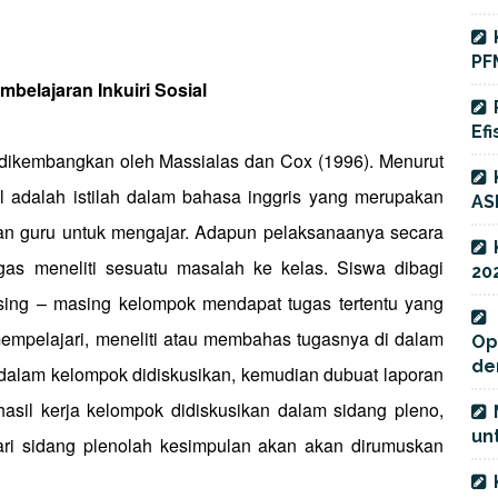
PF
embelajaran Inkuiri Sosial
Efi
dikembangkan oleh Massialas dan Cox (1996). Menurut
al adalah istilah dalam bahasa inggris yang merupakan
AS
kan guru untuk mengajar. Adapun pelaksanaanya secara
gas meneliti sesuatu masalah ke kelas. Siswa dibagi
20
ing – masing kelompok mendapat tugas tertentu yang
empelajari, meneliti atau membahas tugasnya di dalam
Op
de
 dalam kelompok didiskusikan, kemudian dubuat laporan
hasil kerja kelompok didiskusikan dalam sidang pleno,
unt
 Dari sidang plenolah kesimpulan akan akan dirumuskan