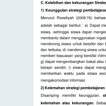
C.
Kelebihan dan kekurangan
Strate
1)
Keunggulan strategi pembelajaran 
Menurut Roestiyah (2008:76) bah
adalah sebagai berikut :
a) Dapat m
siswa, sehingga siswa dapat menger
membantu dalam menggunakan ingatan d
mendorong siswa untuk berpikir dan bek
dan terbuka, d) mendorong siswa untuk 
memberi kepuasan yang bersifat intrins
g) dapat mengembangkan bakat atau k
belajar sendiri, i) siswa dapat meng
memberikan waktu pada siswa sec
mengakomodasi informasi.
2)
Kelemahan strategi pembelajaran in
Disamping memiliki keunggulan,
s
kelemahan atau kekurangan
. Seba