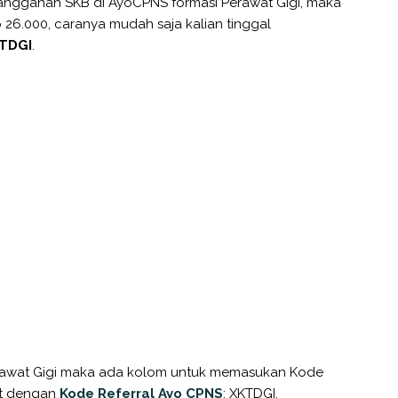
langganan SKB di AyoCPNS formasi Perawat Gigi, maka
 26.000, caranya mudah saja kalian tinggal
TDGI
.
erawat Gigi maka ada kolom untuk memasukan Kode
but dengan
Kode Referral Ayo CPNS
: XKTDGI.