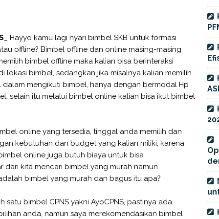
PF
S
_ Hayyo kamu lagi nyari bimbel SKB untuk formasi
atau offline? Bimbel offline dan online masing-masing
Efi
emilih bimbel offline maka kalian bisa berinteraksi
 lokasi bimbel, sedangkan jika misalnya kalian memilih
ibel dalam mengikuti bimbel, hanya dengan bermodal Hp
AS
, selain itu melalui bimbel online kalian bisa ikut bimbel
20
mbel online yang tersedia, tinggal anda memilih dan
gan kebutuhan dan budget yang kalian miliki, karena
Op
bimbel online juga butuh biaya untuk bisa
de
r dari kita mencari bimbel yang murah namun
n adalah bimbel yang murah dan bagus itu apa?
unt
ah satu bimbel CPNS yakni AyoCPNS, pastinya ada
 pilihan anda, namun saya merekomendasikan bimbel