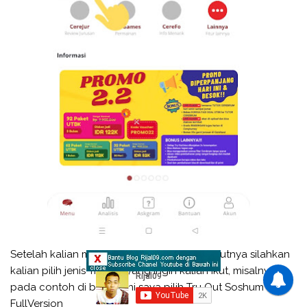
Setelah kalian memilih paket Try Out, selanjutnya silahkan
kalian pilih jenis Try Out yang ingin kalian ikut, misalnya
pada contoh di bawah ini saya pilih Tru Out Soshum
FullVersion