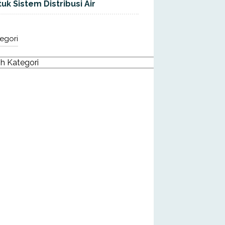
uk Sistem Distribusi Air
egori