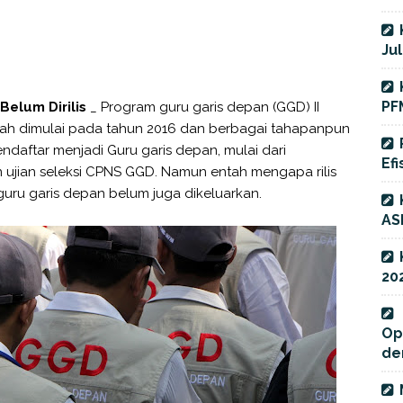
Jul
PF
elum Dirilis
_ Program guru garis depan (GGD) II
lah dimulai pada tahun 2016 dan berbagai tahapanpun
endaftar menjadi Guru garis depan, mulai dari
Efi
 ujian seleksi CPNS GGD. Namun entah mengapa rilis
ru garis depan belum juga dikeluarkan.
AS
20
Op
de