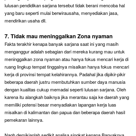
lulusan pendidikan sarjana tersebut
tidak berani mencoba hal
yang baru seperti mulai berwirausaha, menyediakan jasa,
mendirikan usaha dll.
7
. Tidak mau meninggalkan Zona nyaman
Fakta terakhir kenapa banyak sar
jana saat ini yang masih
menganggur adalah sebagian dari mere
ka
kurang
mau un
tuk
me
ni
nggalkan zona nyaman atau han
ya fokus mencari kerja di
ruang lingkup tempat tinggalnya
misalkan
hanya fokus mencari
kerja di provinsi tempa
t kelahirannya. Padahal jika dipikir-pikir
beberapa daerah justru membutuhkan sumber daya manusia
dengan kualitas cukup memadai seperti lulusan sarjana. Oleh
karena itu alangkah baiknya jika merantau saja ke daerah yang
memiliki potensi besar menyadiakan lapangan kerja luas
misalkan
di kalimantan dan papua dan beberapa dae
rah hasil
pemekaran lainnya.
N
agh demikianlah sedikit analisa singkat kenapa Banyaknya