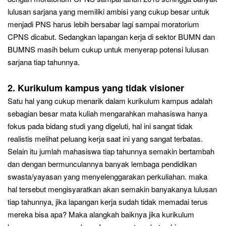
lulusan sarjana yang memili
ki ambisi yang cukup besar un
tuk
menjadi PNS harus
lebih bersabar lagi sampai moratorium
CPNS dicabut. S
edangkan lapangan kerja di sek
tor BUMN dan
BUMNS masih belum cukup un
tuk menyer
ap po
tensi lulusan
sarjana tiap tahunnya.
2
. Kurikulum kampus yang tidak visioner
Satu hal yang cukup menarik dalam kurikulum kampus adalah
sebagian besar mata kuliah mengarahkan mahasiswa hanya
fokus pada bidang studi yang digeluti, hal ini sangat tidak
realistis melihat peluang kerja saat ini yang sangat terbatas.
Selain itu jumlah mahasiswa tiap tahunnya semakin bertambah
dan dengan bermunculannya banyak lembaga pendidikan
swasta/yayasan yang menyelenggarakan perkuliahan. maka
hal tersebut mengisyaratkan akan semakin banyakanya lulusan
tiap tahunnya, jika lapangan kerja sudah tidak memadai terus
mereka bisa apa? M
aka a
langkah baiknya jika kurikulum