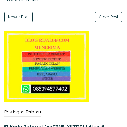
Newer Post
Older Post
Postingan Terbaru
Kode Referral AyoCPNS: XKTDGI Juli 2026