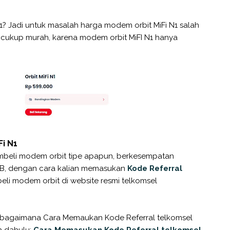
1? Jadi untuk masalah harga modem orbit MiFi N1 salah
 cukup murah, karena modem orbit MiFI N1 hanya
0
Fi N1
mbeli modem orbit tipe apapun, berkesempatan
B, dengan cara kalian memasukan
Kode Referral
li modem orbit di website resmi telkomsel
g bagaimana Cara Memaukan Kode Referral telkomsel
ih dahulu:
Cara Memasukan Kode Referral telkomsel