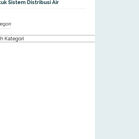
uk Sistem Distribusi Air
egori