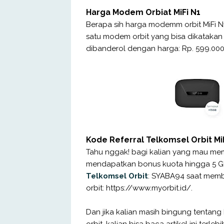
Harga Modem Orbiat MiFi N1
Berapa sih harga modemm orbit MiFi N
satu modem orbit yang bisa dikatakan
dibanderol dengan harga: Rp. 599.00
Kode Referral Telkomsel Orbit Mi
Tahu nggak! bagi kalian yang mau me
mendapatkan bonus kuota hingga 5 G
Telkomsel Orbit
: SYABA94 saat membe
orbit: https://www.myorbit.id/.
Dan jika kalian masih bingung tentan
orbit, kalian bisa baca artikel ini terleb