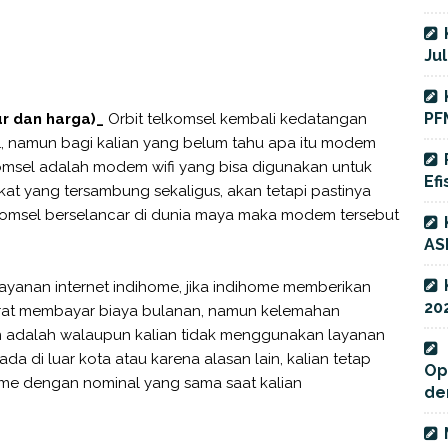
Jul
PF
ur dan harga)_
Orbit telkomsel kembali kedatangan
1, namun bagi kalian yang belum tahu apa itu modem
komsel adalah modem wifi yang bisa digunakan untuk
Efi
at yang tersambung sekaligus, akan tetapi pastinya
omsel berselancar di dunia maya maka modem tersebut
AS
yanan internet indihome, jika indihome memberikan
20
yarat membayar biaya bulanan, namun kelemahan
 adalah walaupun kalian tidak menggunakan layanan
ada di luar kota atau karena alasan lain, kalian tetap
Op
me dengan nominal yang sama saat kalian
de