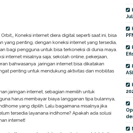
Jul
PF
bit_ Koneksi internet diera digital seperti saat ini, bisa
n yang penting, dengan koneksi internet yang tersedia,
n bagi pengguna untuk bisa terkoneksi di dunia maya.
Efi
 internet misalnya saja; sekolah online, pekerjaan,
heran bahwasanya jaringan internet bisa dikatakan
ngat penting untuk mendukung aktivitas dan mobilitas
AS
20
n jaringan internet, sebagian memilih untuk
guna harus membayar biaya langganan tipa bulannya,
ndihome yang dipilih. Lalu bagaimana misalnya jika
Op
belum tersedia layanana indihome? Apakah ada solusi
de
nan internet!