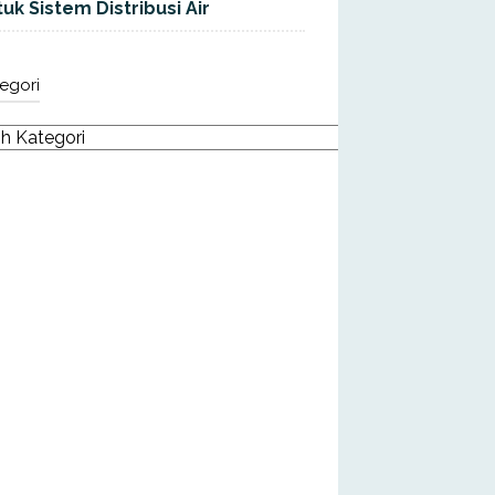
uk Sistem Distribusi Air
egori