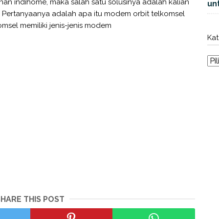
anan indihome, maka salah satu solusinya adalah kalian
unt
Pertanyaanya adalah apa itu modem orbit telkomsel
komsel memiliki jenis-jenis modem
Kat
SHARE THIS POST