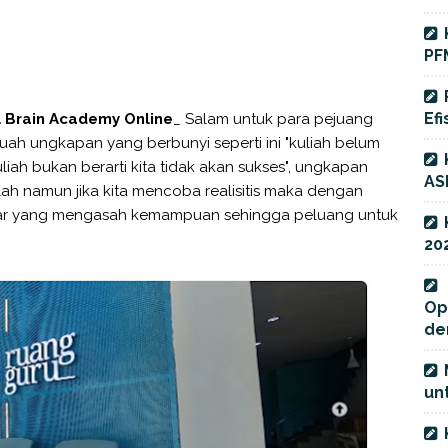
PF
Efi
l Brain Academy Online
_ Salam untuk para pejuang
buah ungkapan yang berbunyi seperti ini "kuliah belum
liah bukan berarti kita tidak akan sukses", ungkapan
AS
ah namun jika kita mencoba realisitis maka dengan
lajar yang mengasah kemampuan sehingga peluang untuk
20
Op
de
unt