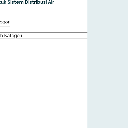
uk Sistem Distribusi Air
egori