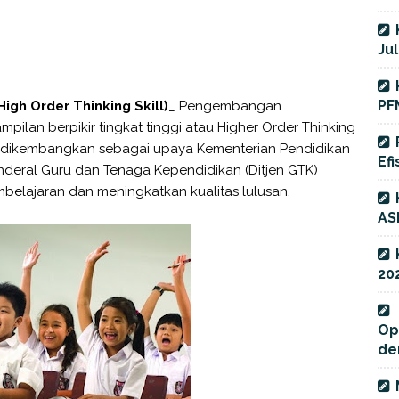
Jul
PF
gh Order Thinking Skill)
_ Pengembangan
pilan berpikir tingkat tinggi atau Higher Order Thinking
 dikembangkan sebagai upaya Kementerian Pendidikan
Efi
nderal Guru dan Tenaga Kependidikan (Ditjen GTK)
belajaran dan meningkatkan kualitas lulusan.
AS
20
Op
de