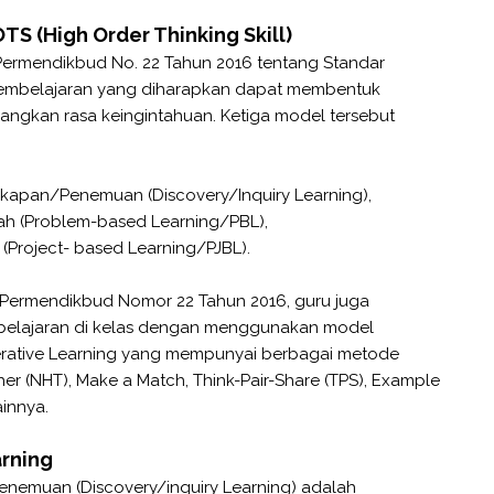
 (High Order Thinking Skill)
Permendikbud No. 22 Tahun 2016 tentang Standar
pembelajaran yang diharapkan dapat membentuk
mbangkan rasa keingintahuan. Ketiga model tersebut
gkapan/Penemuan (Discovery/Inquiry Learning),
ah (Problem-based Learning/PBL),
 (Project- based Learning/PJBL).
 Permendikbud Nomor 22 Tahun 2016, guru juga
lajaran di kelas dengan menggunakan model
perative Learning yang mempunyai berbagai metode
er (NHT), Make a Match, Think-Pair-Share (TPS), Example
ainnya.
arning
emuan (Discovery/inquiry Learning) adalah