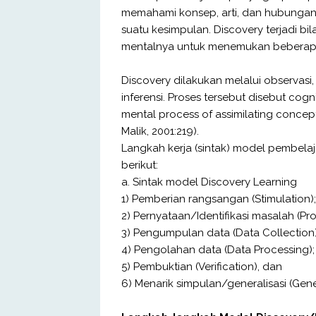
memahami konsep, arti, dan hubungan m
suatu kesimpulan. Discovery terjadi bi
mentalnya untuk menemukan beberapa
Discovery dilakukan melalui observasi,
inferensi. Proses tersebut disebut cog
mental process of assimilating concept
Malik, 2001:219).
Langkah kerja (sintak) model pembel
berikut:
a. Sintak model Discovery Learning
1) Pemberian rangsangan (Stimulation);
2) Pernyataan/Identifikasi masalah (Pr
3) Pengumpulan data (Data Collection)
4) Pengolahan data (Data Processing);
5) Pembuktian (Verification), dan
6) Menarik simpulan/generalisasi (Gener