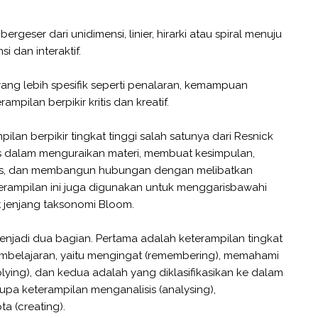
eser dari unidimensi, linier, hirarki atau spiral menuju
dan interaktif.
i yang lebih spesifik seperti penalaran, kemampuan
mpilan berpikir kritis dan kreatif.
pilan berpikir tingkat tinggi salah satunya dari Resnick
ks dalam menguraikan materi, membuat kesimpulan,
is, dan membangun hubungan dengan melibatkan
eterampilan ini juga digunakan untuk menggarisbawahi
t jenjang taksonomi Bloom.
enjadi dua bagian. Pertama adalah keterampilan tingkat
mbelajaran, yaitu mengingat (remembering), memahami
ying), dan kedua adalah yang diklasifikasikan ke dalam
rupa keterampilan menganalisis (analysing),
a (creating).