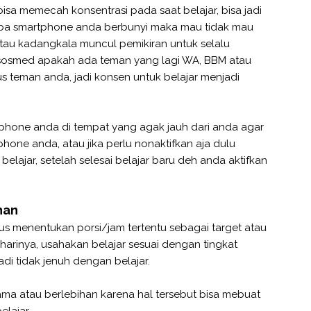
a memecah konsentrasi pada saat belajar, bisa jadi
tiba smartphone anda berbunyi maka mau tidak mau
atau kadangkala muncul pemikiran untuk selalu
sosmed apakah ada teman yang lagi WA, BBM atau
us teman anda, jadi konsen untuk belajar menjadi
phone anda di tempat yang agak jauh dari anda agar
phone anda, atau jika perlu nonaktifkan aja dulu
elajar, setelah selesai belajar baru deh anda aktifkan
han
us menentukan porsi/jam tertentu sebagai target atau
harinya, usahakan belajar sesuai dengan tingkat
di tidak jenuh dengan belajar.
ama atau berlebihan karena hal tersebut bisa mebuat
lajar.