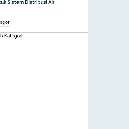
uk Sistem Distribusi Air
egori