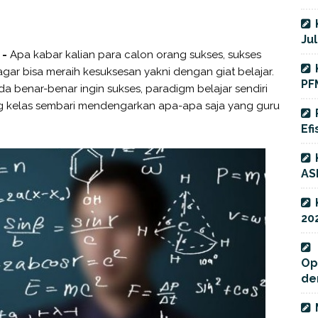
Jul
 -
Apa kabar kalian para calon orang sukses, sukses
agar bisa meraih kesuksesan yakni dengan giat belajar.
PF
da benar-benar ingin sukses, paradigm belajar sendiri
g kelas sembari mendengarkan apa-apa saja yang guru
Efi
AS
20
Op
de