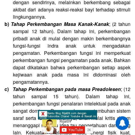
dengan sendirinya, melainkan berkembang sebagai
akibat dari adanya reaksi-reaksi bayi terhadap stimuli
lingkungannya.
b)
Tahap Perkembangan Masa Kanak-Kanak
; (2 tahun
sampai 12 tahun). Dalam tahap ini, perkembangan
pribadi anak di mulai dengan makin berkembangnya
fungsi-fungsi indra anak untuk mengadakan
pengamatan. Perkembangan fungsi ini memperkuat
perkembangan fungsi pengamatan pada anak. Bahkan
dapat dikatakan bahwa perkembangan setiap aspek
kejiwaan anak pada masa ini didominasi oleh
pengamatannya.
c)
Tahap Perkembangan pada masa Preadolesen
; (12
tahun sampai 15 tahun). Dalam tahap ini,
perkembangan fungsi penalaran intelektual pada anak
sangat dominan. Dengan adanya pertumbuhan sistem
saraf serta fungsi pikirannya, anak mulai kritis dalam
menanggapi sesuatu idea tau pengetahuan dari orang
lain. Kekuatan intelektual kuat, energi fisik kuat,