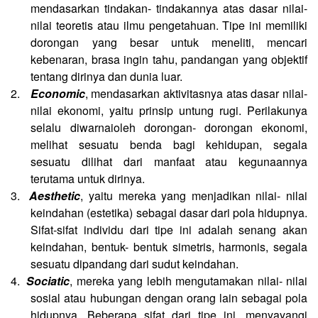
mendasarkan tindakan- tindakannya atas dasar nilai-
nilai teoretis atau ilmu pengetahuan. Tipe ini memiliki
dorongan yang besar untuk meneliti, mencari
kebenaran, brasa ingin tahu, pandangan yang objektif
tentang dirinya dan dunia luar.
2.
Economic
, mendasarkan aktivitasnya atas dasar nilai-
nilai ekonomi, yaitu prinsip untung rugi. Perilakunya
selalu diwarnaioleh dorongan- dorongan ekonomi,
melihat sesuatu benda bagi kehidupan, segala
sesuatu dilihat dari manfaat atau kegunaannya
terutama untuk dirinya.
3.
Aesthetic
, yaitu mereka yang menjadikan nilai- nilai
keindahan (estetika) sebagai dasar dari pola hidupnya.
Sifat-sifat individu dari tipe ini adalah senang akan
keindahan, bentuk- bentuk simetris, harmonis, segala
sesuatu dipandang dari sudut keindahan.
4.
Sociatic
, mereka yang lebih mengutamakan nilai- nilai
sosial atau hubungan dengan orang lain sebagai pola
hidupnya. Beberapa sifat dari tipe ini, menyayangi