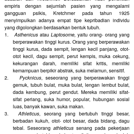
empiris dengan sejumlah pasien yang mengalami
gangguan psikis, Kretchmer pada tahun 1925
menyimpulkan adanya empat tipe kepribadian individu
yang digolongkan berdasarkan bentuk tubuh.
1.
Asthenicus
atau
Laptosome,
yaitu orang- orang yang
berperawakan tinggi kurus. Orang yang berperawakan
tinggi kurus, dada sempit, lengan kecil panjang, otot-
otot kecil, dagu sempit, perut kempis, muka cekung,
kekurangan darah, memiliki sifat kritis, memiliki
kemampuan berpikir abstrak, suka melamun, sensitif.
2.
Pycknicus
, seseorang yang berperawakan tinggi
gemuk, tubuh bulat, muka bulat, lengan lembut bulat,
dada kembung, perut gendut. Mereka memiliki sifat-
sifat periang, suka humor, popular, hubungan sosial
luas, banyak kawan, suka makan.
3.
Athleticus
, seorang yang bertubuh tinggi besar,
berbadan kukuh, otot- otot besar, dada bidang, dagu
tebal. Seseorang
athleticus
senang pada pekerjaan