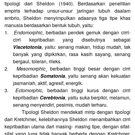
tipologi dari Sheldon (1940). Berdasarkan penelitian
empiris terhadap unsur-unsur jaringan tubuh daalam
embrio, Sheldon menyimpulkan adaanya tiga tipe khas
manusia berdasarkan bentuk tubuh, yaitu:
1.
Endomorphic
, berbadan pendek gemuk dengan cirri-
cirri kepribadian yang disebutnya sebagai
Viscetotonia
, yaitu: senang makan, hidup mudah, tak
banyak yang dipikirkan, rasa kasih sayang, senang
bergaul, toleran, rileks.
2.
Mesomorphic
¸ berbadan tinggi besar dengan cirri
kepribadian
Somatonia
, yaitu senang akan kekuatan
jasmaniah, aktif, agresif, energik.
3.
Ectomorphic,
berbadan tinggi kurus dengan cirri
kepribadian
Cerebtonia
, yaitu suka berpikir, melamun,
senang menyendiri, pesimis, mudah terharu.
Tipologi Sheldon mendekati mirip dengan tipologi
dari Kretchmer, kelebihannya Sheldon menambahkan cirri
kepribadian utama dari masing- masing tipe, dengan sifat-
sifat yang juga tidak banyak berbeda dengan Kretchmer.