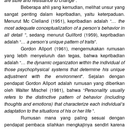
are stble and resistance to change
”.
Beberapa ahli yang kemudian, melihat unsur yang
sangat penting dalam kepribadian, yaitu keterpaduan.
Menurut Mc Clelland (1951), kepribadian adalah “
… the
most adequate conceptualization of a person’s behavior in
all detail
”, sedang menurut Guilford (1959), kepribadian
adalah “
… a person’s unique pattern of traits
”.
Gordon Allport (1961), mengemukakan rumusan
yang lebih menyeluruh dan tegas, bahwa kepribadian
adalah “
… the dynamic organization within the individual of
those psychophysical systems that determine his unique
adjustment with the environment
”. Sejalan dengan
pendapat Gordon Allport adalah rumusan yang diberikan
oleh Walter Mischel (1981), bahwa “
Personality usually
refers to the distinctive pattern of behavior (including
thoughts and emotions) that characterize each individual’s
adaptation to the situations of his or her life
”.
Rumusan mana yang paling sesuai dengan
pendapat pembaca silahkan mengkajinya sendiri karena