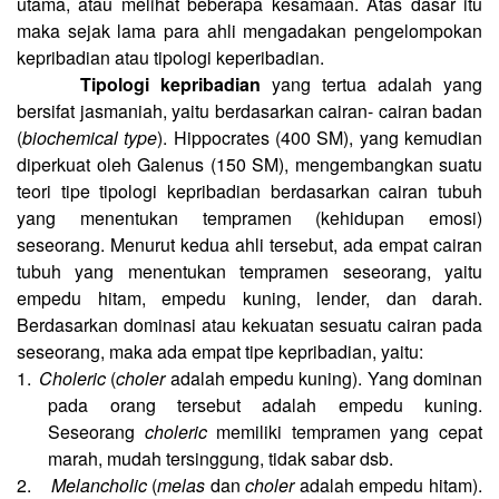
utama, atau melihat beberapa kesamaan. Atas dasar itu
maka sejak lama para ahli mengadakan pengelompokan
kepribadian atau tipologi keperibadian.
Tipologi kepribadian
yang tertua adalah yang
bersifat jasmaniah, yaitu berdasarkan cairan- cairan badan
(
biochemical type
). Hippocrates (400 SM), yang kemudian
diperkuat oleh Galenus (150 SM), mengembangkan suatu
teori tipe tipologi kepribadian berdasarkan cairan tubuh
yang menentukan tempramen (kehidupan emosi)
seseorang. Menurut kedua ahli tersebut, ada empat cairan
tubuh yang menentukan tempramen seseorang, yaitu
empedu hitam, empedu kuning, lender, dan darah.
Berdasarkan dominasi atau kekuatan sesuatu cairan pada
seseorang, maka ada empat tipe kepribadian, yaitu:
1.
Choleric
(
choler
adalah empedu kuning). Yang dominan
pada orang tersebut adalah empedu kuning.
Seseorang
choleric
memiliki tempramen yang cepat
marah, mudah tersinggung, tidak sabar dsb.
2.
Melancholic
(
melas
dan
choler
adalah empedu hitam).