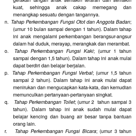
kuat, sehingga anak cakap memegang dan
menangkap sesuatu dengan tangannya.
n.
Tahap Perkembangan Fungsi Otot dan Anggota Badan
;
(umur 10 bulan sampai dengan 1 tahun). Dalam tahap
ini anak mengalami perkembangan berangsur-angsur
dalam hal duduk, merayap, merangkak dan merambat.
o.
Tahap Perkembangan Fungsi Kaki
; (umur 1 tahun
sampai dengan 1,5 tahun). Dalam tahap ini anak mulai
dapat berdiri dan belajar berjalan.
p.
Tahap Perkembangan Fungsi Verbal
; (umur 1,5 tahun
sampai 2 tahun). Dalam tahap ini anak mulai dapat
menirukan dan mengucapkan kata-kata, dan kemudian
memunculkan pertanyaan-pertanyaan singkat.
q.
Tahap Perkembangan Toilet
; (umur 2
tahun sampai 3
tahun). Dalam tahap ini anak sudah mulai dapat
belajar kencing dan buang air besar tanpa bantuan
orang lain.
r.
Tahap Perkembangan Fungsi Bicara
; (umur 3 tahun