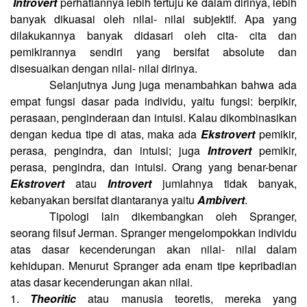
Introvert
perhatiannya lebih tertuju ke dalam dirinya, lebih
banyak dikuasai oleh nilai- nilai subjektif. Apa yang
dilakukannya banyak didasari oleh cita- cita dan
pemikirannya sendiri yang bersifat absolute dan
disesuaikan dengan nilai- nilai dirinya.
Selanjutnya Jung juga menambahkan bahwa ada
empat fungsi dasar pada individu, yaitu fungsi: berpikir,
perasaan, penginderaan dan intuisi. Kalau dikombinasikan
dengan kedua tipe di atas, maka ada
Ekstrovert
pemikir,
perasa, pengindra, dan intuisi; juga
Introvert
pemikir,
perasa, pengindra, dan intuisi. Orang yang benar-benar
Ekstrovert
atau
Introvert
jumlahnya tidak banyak,
kebanyakan bersifat diantaranya yaitu
Ambivert
.
Tipologi lain dikembangkan oleh Spranger,
seorang filsuf Jerman. Spranger mengelompokkan individu
atas dasar kecenderungan akan nilai- nilai dalam
kehidupan. Menurut Spranger ada enam tipe kepribadian
atas dasar kecenderungan akan nilai.
1.
Theoritic
atau manusia teoretis, mereka yang