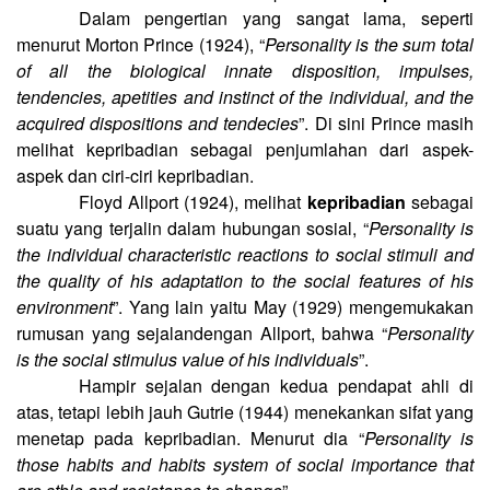
Dalam pengertian yang sangat lama, seperti
menurut Morton Prince (1924), “
Personality is the sum total
of all the biological innate disposition, impulses,
tendencies, apetities and instinct of the individual, and the
acquired dispositions and tendecies
”. Di sini Prince masih
melihat kepribadian sebagai penjumlahan dari aspek-
aspek dan ciri-ciri kepribadian.
Floyd Allport (1924), melihat
kepribadian
sebagai
suatu yang terjalin dalam hubungan sosial, “
Personality is
the individual characteristic reactions to social stimuli and
the quality of his adaptation to the social features of his
environment
”. Yang lain yaitu May (1929) mengemukakan
rumusan yang sejalandengan Allport, bahwa “
Personality
is the social stimulus value of his individuals
”.
Hampir sejalan dengan kedua pendapat ahli di
atas, tetapi lebih jauh Gutrie (1944) menekankan sifat yang
menetap pada kepribadian. Menurut dia “
Personality is
those habits and habits system of social importance that