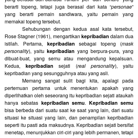
berarti topeng, tetapi juga berasal dari kata “
personae
”
yang berarti pemain sandiwara, yaitu pemain yang
memakai topeng tersebut.
Sehubungan dengan kedua asal kata tersebut,
Rose Stagner (1961), mengartikan
kepribadian
dalam dua
istilah. Pertama,
kepribadian
sebagai topeng (
mask
personality
), yaitu
kepribadian
yang berpura-pura, yang
dibuat-buat, yang semu atau mengandung kepalsuan.
Kedua,
kepribadian
sejati (
real personality
), yaitu
kepribadian yang sesungguhnya atau yang asli.
Memang sangat sulit bagi kita, apalagi pada
pertemuan pertama untuk menentukan apakah yang
diperlihatkan oleh seseorang itu kepribadian sejati ataukah
hanya sebatas
kepribadian semu
.
Kepribadian semu
bisa berbeda dari suatu saat ke saat yang lain, dari suatu
situasi ke situasi yang lain, dan penampilan kepribadian
seperti itu pasti ada maksudnya. Kepribadian sejati bersifat
menetap, menunjukkan ciri-ciri yang lebih permanen, tetapi