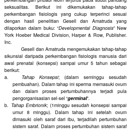
seksualitas. Berikut ini dikemukakan tahap-tahap
perkembangan fisiologis yang cukup terperinci sesuai
dengan hasil penelitian Gesell dan Amatruda yang
dilaporkan dalam buku: “
Developmental Diagnosis
” New
York Hoeber Medical Division, Harper & Row, Publisher.
Inc.
Gesell dan Amatruda mengemukakan tahap-tahap
sikunsial daripada perkembangan fisiologis manusia dari
awal prenatal (konsepsi) sampai umur 5 tahun sebagai
berikut:
a.
Tahap Konsepsi
; (dalam seminggu sesudah
pembuahan). Dalam tahap ini sperma memasuki ovum
dan dalam proses pertumbuhannya terjadi pula
pengorganisasian sel-sel “
germinal
”.
b.
Tahap Embrionik
; (1minggu sesudah konsepsi sampai
umur 8 minggu). Dalam tahap ini setelah ovum
dimasuki oleh saraf dari ibu, terjadilah pertumbuhan
sistem saraf. Dalam proses pertumbuhan sistem saraf