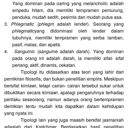
Yang dominan pada oaring yang
melancholic
adalah
empedu hitam, dia memiliki tempramen pemurung,
penduka, mudah sedih, pesimis dan mudah putus asa.
3.
Phlegmatic (phlegm
adalah lender). Seorang yang
phlegmatic
yang didominasi oleh lender dalam
tubuhnya, memiliki tempramen yang serba lamban,
pasif, malas, dan apatis.
4.
Sanguinic
(
sanguine
adalah darah). Yang dominan
pada orang ini adalah darah, ia memiliki sifat- sifat
periang, aktif, dinamis, cekatan.
Tipologi itu didasarkan atas teori yang lahir dari
pemikiran filosofis, dan bukan penelitian empiris. Meskipun
bersifat kimiawi, tetapi cairan- cairan tersebut sukar untuk
dibuktikan secara kimiawi, apalagi pengaruhnya terhadap
perilaku seseorang, namun adanya orang bertempramen
demikian tentu mudah kita dapatkan dalam kehidupan
yang nyata ini.
Tipologi lain yang juga maasih bersifat jasmaniah
adaalah dari Kretchmer. Berdasarkan hasil penelitian