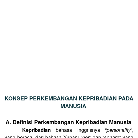
KONSEP PERKEMBANGAN KEPRIBADIAN PADA
MANUSIA
A.
Definisi Perkembangan Kepribadian Manusia
Kepribadian
bahasa Inggrisnya “
personality
”,
yang berasal dari bahasa Yunani “
per
” dan “
sonare
” yang