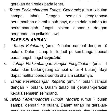
gerakan dan reflek pada leher.
i.
Tahap Perkembangan Fungsi Otonomik
; (umur 6 bulan
sampai lahir). Dengan semakin lengkapnya
pertumbuhan materil tubuh bayi, maka dalam tahap ini
berkembanglah fungsi sistem otonomik dengan
pengendalian psikokimiawi.
FASE KELAHIRAN
j.
Tahap Kelahiran
; (umur 9 bulan sampai dengan 10
bulan). Dalam tahap ini terjadi perkembangan pesat
pada fungsi-fungsi
vegetatif
.
k.
Tahap Perkembangan Fungsi Penglihatan
; (umur 1
bulan dan berlangsung sampai umur 4 bulan). Bayi
dapat melihat benda-benda di alam sekitarnya.
l.
Tahap Keseimbangan Kepala
; (umur 4 bulan sampai
dengan 7 bulan). Dalam tahap ini gerakan-gerakan
kepala semakin seimbang.
m.
Tahap Perkembangan Fungsi Tangan
; (umur 7 bulan
sampai dengan 10 bulan). Dalam tahap ini gerakan-
gerakan tangan anak semakin terarah dan semakin