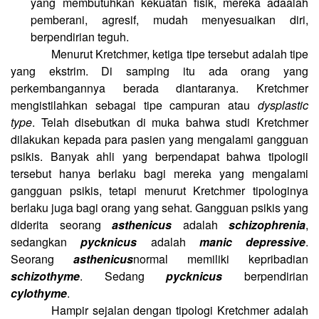
yang membutuhkan kekuatan fisik, mereka adaalah
pemberani, agresif, mudah menyesuaikan diri,
berpendirian teguh.
Menurut Kretchmer, ketiga tipe tersebut adalah tipe
yang ekstrim. Di samping itu ada orang yang
perkembangannya berada diantaranya. Kretchmer
mengistilahkan sebagai tipe campuran atau
dysplastic
type
. Telah disebutkan di muka bahwa studi Kretchmer
dilakukan kepada para pasien yang mengalami gangguan
psikis. Banyak ahli yang berpendapat bahwa tipologii
tersebut hanya berlaku bagi mereka yang mengalami
gangguan psikis, tetapi menurut Kretchmer tipologinya
berlaku juga bagi orang yang sehat. Gangguan psikis yang
diderita seorang
asthenicus
adalah
schizophrenia
,
sedangkan
pycknicus
adalah
manic depressive
.
Seorang
asthenicus
normal memiliki kepribadian
schizothyme
. Sedang
pycknicus
berpendirian
cylothyme
.
Hampir sejalan dengan tipologi Kretchmer adalah