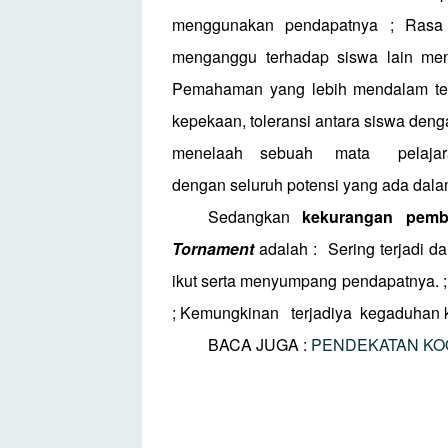
menggunakan pendapatnya ; Rasa pe
menganggu terhadap siswa lain menj
Pemahaman yang lebih mendalam ter
kepekaan, toleransi antara siswa den
menelaah
sebuah
mata
pelaja
dengan seluruh potensi yang ada dalam 
Sedangkan
kekurangan pemb
Tornament
adalah :
Sering terjadi 
ikut serta menyumpang pendapatnya. 
; Kemungkinan
terjadiya
kegaduhan k
BACA JUGA :
PENDEKATAN KOO