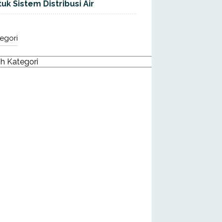
uk Sistem Distribusi Air
egori