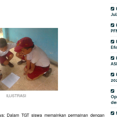
Jul
PF
Efi
AS
20
ILUSTRASI
Op
de
wa:
Dalam TGT siswa memainkan permainan dengan