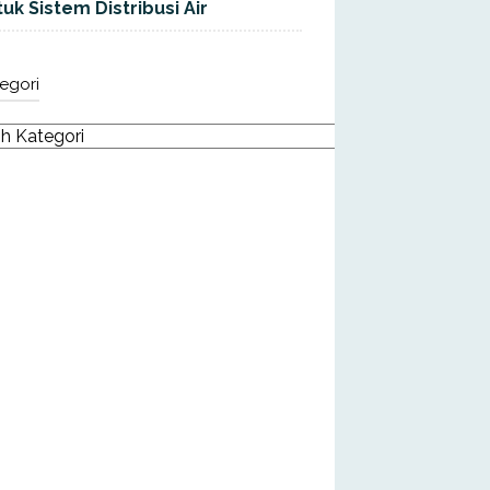
uk Sistem Distribusi Air
egori