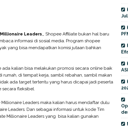
Jul
PF
Millionaire Leaders
_ Shopee Affiliate bukan hal baru
membaca informasi di sosial media. Program shopee
banyak yang bisa mendapatkan komisi jutaan bahkan
Efi
te ada kalian bisa melakukan promosi secara online baik
AS
i rumah, di tempat kerja, sambil rebahan, sambil makan
 tidak ada target tertentu yang harus dicapai jadi peserta
20
 secara fleksibel.
e Millionaire Leaders maka kalian harus mendaftar dulu
Op
naire Leaders. Dan sebagai informasi untuk kode Tim
de
ate Millionaire Leaders yang bisa kalian gunakan