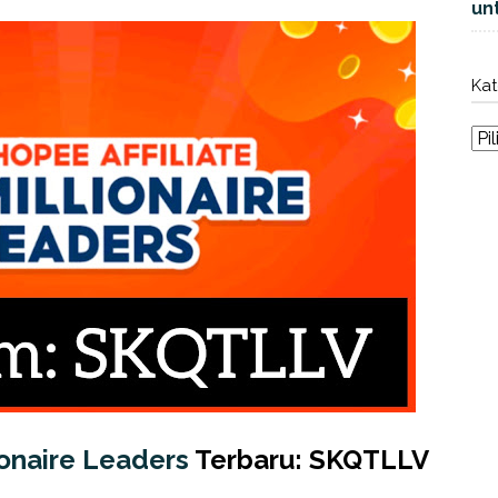
unt
Kat
onaire Leaders
Terbaru: SKQTLLV