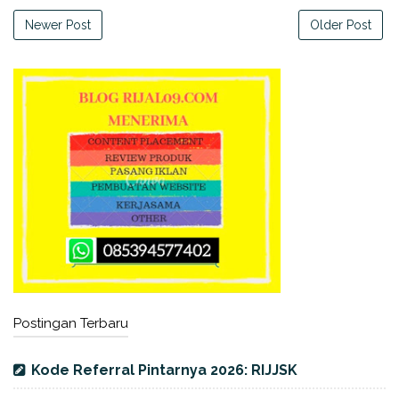
Newer Post
Older Post
Postingan Terbaru
Kode Referral Pintarnya 2026: RIJJSK