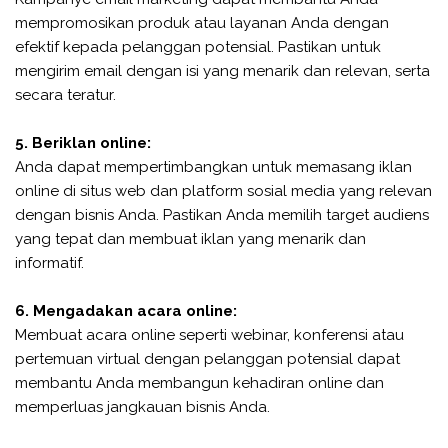
mempromosikan produk atau layanan Anda dengan
efektif kepada pelanggan potensial. Pastikan untuk
mengirim email dengan isi yang menarik dan relevan, serta
secara teratur.
5. Beriklan online:
Anda dapat mempertimbangkan untuk memasang iklan
online di situs web dan platform sosial media yang relevan
dengan bisnis Anda. Pastikan Anda memilih target audiens
yang tepat dan membuat iklan yang menarik dan
informatif.
6. Mengadakan acara online:
Membuat acara online seperti webinar, konferensi atau
pertemuan virtual dengan pelanggan potensial dapat
membantu Anda membangun kehadiran online dan
memperluas jangkauan bisnis Anda.