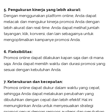
5. Pengukuran kinerja yang lebih akurat:
Dengan menggunakan platform online, Anda dapat
melacak dan mengukur kinerja promosi Anda dengan
lebih akurat dan real-time. Anda dapat melihat jumlah
tayangan, klik, konversi, dan lain sebagainya untuk
mengoptimalkan kampanye promosi Anda.
6. Fleksibilitas:
Promosi online dapat dilakukan kapan saja dan di mana
saja. Anda dapat memilih waktu dan durasi promosi yang
sesuai dengan kebutuhan Anda.
7. Keterukuran dan kecepatan:
Promosi online dapat diukur dalam waktu yang cepat,
sehingga Anda dapat melakukan perubahan yang
dibutuhkan dengan cepat dan lebih efektif. Hal ini
memungkinkan Anda untuk menyesuaikan strategi
promosi sesuai dengan respons audiens dan perubahan