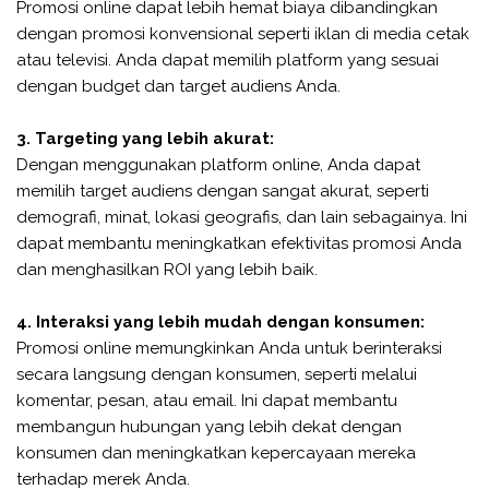
Promosi online dapat lebih hemat biaya dibandingkan
dengan promosi konvensional seperti iklan di media cetak
atau televisi. Anda dapat memilih platform yang sesuai
dengan budget dan target audiens Anda.
3. Targeting yang lebih akurat:
Dengan menggunakan platform online, Anda dapat
memilih target audiens dengan sangat akurat, seperti
demografi, minat, lokasi geografis, dan lain sebagainya. Ini
dapat membantu meningkatkan efektivitas promosi Anda
dan menghasilkan ROI yang lebih baik.
4. Interaksi yang lebih mudah dengan konsumen:
Promosi online memungkinkan Anda untuk berinteraksi
secara langsung dengan konsumen, seperti melalui
komentar, pesan, atau email. Ini dapat membantu
membangun hubungan yang lebih dekat dengan
konsumen dan meningkatkan kepercayaan mereka
terhadap merek Anda.