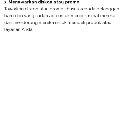
7. Menawarkan diskon atau promo:
Tawarkan diskon atau promo khusus kepada pelanggan
baru dan yang sudah ada untuk menarik minat mereka
dan mendorong mereka untuk membeli produk atau
layanan Anda.