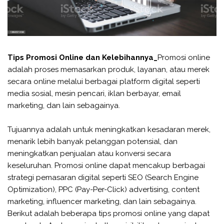
Tips Promosi Online dan Kelebihannya_
Promosi online
adalah proses memasarkan produk, layanan, atau merek
secara online melalui berbagai platform digital seperti
media sosial, mesin pencari, iklan berbayar, email
marketing, dan lain sebagainya.
Tujuannya adalah untuk meningkatkan kesadaran merek,
menarik lebih banyak pelanggan potensial, dan
meningkatkan penjualan atau konversi secara
keseluruhan. Promosi online dapat mencakup berbagai
strategi pemasaran digital seperti SEO (Search Engine
Optimization), PPC (Pay-Per-Click) advertising, content
marketing, influencer marketing, dan lain sebagainya.
Berikut adalah beberapa tips promosi online yang dapat