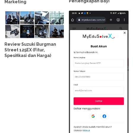
Perlengkapan Bayi
Marketing
Review Suzuki Burgman
Street 125EX (Fitur,
Spesifikasi dan Harga)