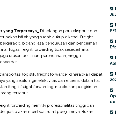
Jul
PF
der yang Terpercaya_
Di kalangan para eksportir dan
merupakan istilah yang sudah cukup dikenal. Freight
 bergerak di bidang jasa pengurusan dan pengiriman
Efi
udara. Tugas freight forwarding tidak sesederhana
juga urusan perizinan, perencanaan, hingga
forwarder.
AS
nsportasi logistik, freight forwarder diharapkan dapat
20
ang selalu ingin efektivitas dan efisiensi dalam hal
lah fungsi freight forwarding, melakukan pengiriman
arang tersebut.
Op
de
ght forwarding memiliki profesionalitas tinggi dan
der, justru akan membuat rumit pengirimnya. Bukan