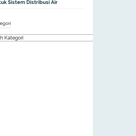
uk Sistem Distribusi Air
egori