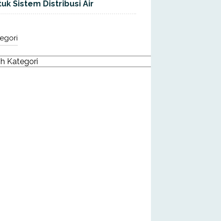
uk Sistem Distribusi Air
egori