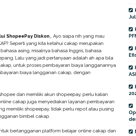
Jul
PF
ui ShopeePay Diskon
_ Ayo siapa nih yang mau
KAP? Seperti yang kita ketahui cakap merupakan
 bahasa asing, misalnya bahasa Inggris, bahasa
Efi
pang. Lalu yang jadi pertanyaan adalah ah apa bila
 cakap, untuk proses pembayaran biaya langganannya
mbayaran biaya langganan cakap, dengan
AS
20
i shopee dan memiliki akun shopeepay, perlu kalian
 online cakap juga menyediakan layanan pembayaran
ng memiliki shopeepay, tidak perlu repot atau pusing
Op
ngganan bimbel cakap.
de
tuk berlangganan platform belajar online cakap dan