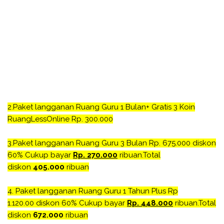
2.
Paket langganan Ruang Guru 1 Bulan+ Gratis 3 Koin
RuangLessOnline Rp. 300.000
3.
Paket langganan Ruang Guru 3 Bulan Rp. 675.000
diskon
60% Cukup bayar
Rp. 270.000
ribuan.Total
diskon
405.000
ribuan
4.
Paket langganan Ruang Guru 1 Tahun Plus Rp
1.120.00
diskon 60% Cukup bayar
Rp. 448.000
ribuan.Total
diskon
672.000
ribuan