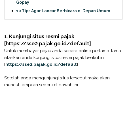
Gopay
10 Tips Agar Lancar Berbicara di Depan Umum
1. Kunjungi situs resmi pajak
[https://sse2.pajak.go.id/default]
Untuk membayar pajak anda secara online pertama-tama
silahkan anda kunjungi situs resmi pajak berikut ini:
[
https://sse2.pajak.go.id/default
]
Setelah anda mengunjungi situs tersebut maka akan
muncul tampilan seperti di bawah ini: