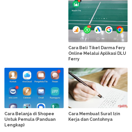
Cara Beli Tiket Darma Fery
Online Melalui Aplikasi DLU
Ferry
Cara Belanja di Shopee
Cara Membuat Surat Izin
Untuk Pemula (Panduan
Kerja dan Contohnya
Lengkap)