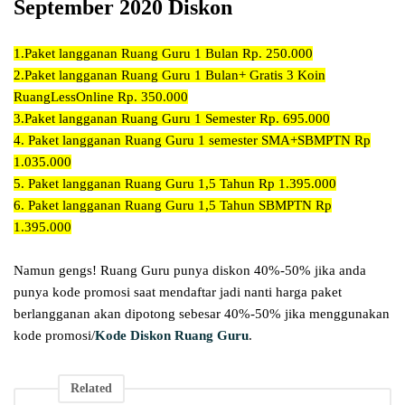
September 2020 Diskon
1.
Paket langganan Ruang Guru 1 Bulan Rp. 250.000
2.
Paket langganan Ruang Guru 1 Bulan+ Gratis 3 Koin
RuangLessOnline Rp. 350.000
3.
Paket langganan Ruang Guru 1 Semester Rp. 695.000
4. Paket langganan Ruang Guru 1 semester SMA+SBMPTN Rp
1.035.000
5.
Paket langganan Ruang Guru 1,5 Tahun Rp 1.395.000
6.
Paket langganan Ruang Guru 1,5 Tahun SBMPTN Rp
1.395.000
Namun gengs! Ruang Guru punya diskon 40%-50% jika anda
punya kode promosi saat mendaftar jadi nanti harga paket
berlangganan akan dipotong sebesar 40%-50% jika menggunakan
kode promosi/
Kode Diskon Ruang Guru
.
Related