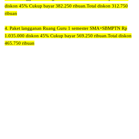
diskon 45% Cukup bayar 382.250 ribuan.Total diskon 312.750
ribuan
4. Paket langganan Ruang Guru 1 semester SMA+SBMPTN Rp
1.035.000
diskon 45% Cukup bayar 569.250 ribuan.Total diskon
465.750 ribuan