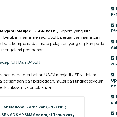
PF
Efi
Berganti Menjadi USBN 2018
_ Seperti yang kita
i berubah nama menjadi USBN, pergantian nama dari
buat komposisi dari mata pelajaran yang diujikan pada
AS
al mengalami perubahan.
hadapi UN Dan UASBN
20
ubahan pada perubahan US/M menjadi USBN, dalam
Op
 persamaan dan perbedaan, mulai dari tingkat sekolah
de
edikit ulasannya untuk anda:
unt
jian Nasional Perbaikan (UNP) 2019
 USBN SD SMP SMA Sederajat Tahun 2019