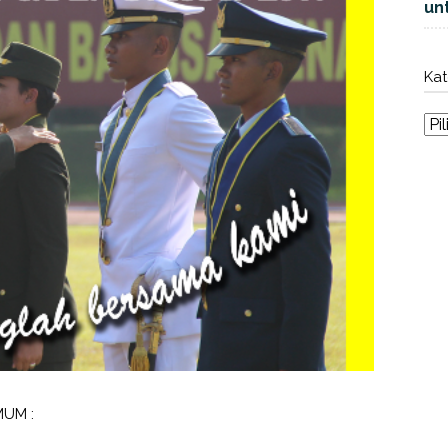
unt
Kat
MUM :