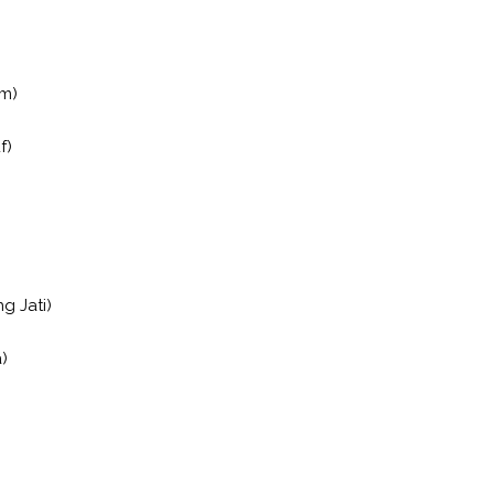
am)
f)
g Jati)
)
)