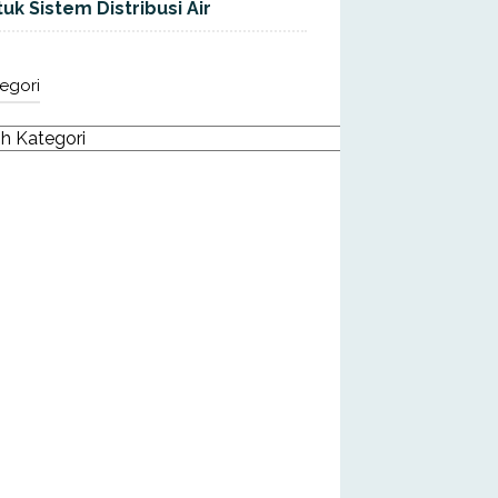
uk Sistem Distribusi Air
egori