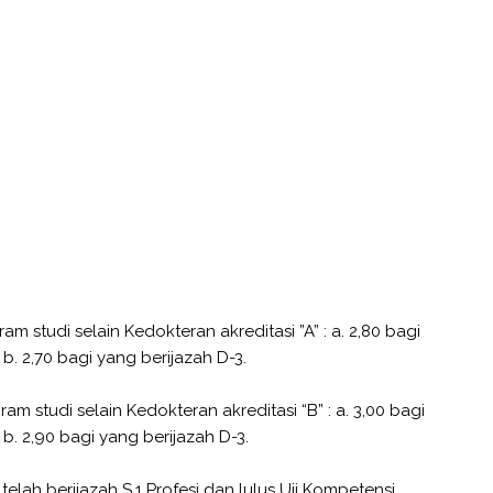
am studi selain Kedokteran akreditasi ”A” : a. 2,80 bagi
 b. 2,70 bagi yang berijazah D-3.
am studi selain Kedokteran akreditasi “B” : a. 3,00 bagi
 b. 2,90 bagi yang berijazah D-3.
elah berijazah S.1 Profesi dan lulus Uji Kompetensi