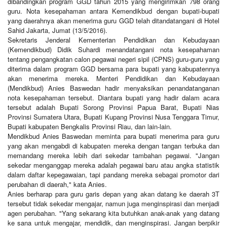
dibandingkan program GGD tahun 2015 yang mengirimkan 798 orang
guru. Nota kesepahaman antara Kemendikbud dengan bupati-bupati
yang daerahnya akan menerima guru GGD telah ditandatangani di Hotel
Sahid Jakarta, Jumat (13/5/2016).
Sekretaris Jenderal Kementerian Pendidikan dan Kebudayaan
(Kemendikbud) Didik Suhardi menandatangani nota kesepahaman
tentang pengangkatan calon pegawai negeri sipil (CPNS) guru-guru yang
diterima dalam program GGD bersama para bupati yang kabupatennya
akan menerima mereka. Menteri Pendidikan dan Kebudayaan
(Mendikbud) Anies Baswedan hadir menyaksikan penandatanganan
nota kesepahaman tersebut. Diantara bupati yang hadir dalam acara
tersebut adalah Bupati Sorong Provinsi Papua Barat, Bupati Nias
Provinsi Sumatera Utara, Bupati Kupang Provinsi Nusa Tenggara Timur,
Bupati kabupaten Bengkalis Provinsi Riau, dan lain-lain.
Mendikbud Anies Baswedan meminta para bupati menerima para guru
yang akan mengabdi di kabupaten mereka dengan tangan terbuka dan
memandang mereka lebih dari sekedar tambahan pegawai. "Jangan
sekedar menganggap mereka adalah pegawai baru atau angka statistik
dalam daftar kepegawaian, tapi pandang mereka sebagai promotor dari
perubahan di daerah," kata Anies.
Anies berharap para guru garis depan yang akan datang ke daerah 3T
tersebut tidak sekedar mengajar, namun juga menginspirasi dan menjadi
agen perubahan. "Yang sekarang kita butuhkan anak-anak yang datang
ke sana untuk mengajar, mendidik, dan menginspirasi. Jangan berpikir