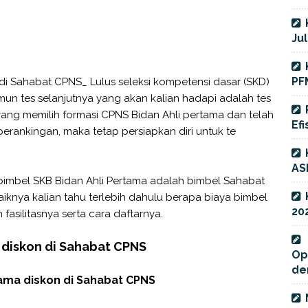
Jul
PF
di Sahabat CPNS_ Lulus seleksi kompetensi dasar (SKD)
amun tes selanjutnya yang akan kalian hadapi adalah tes
 yang memilih formasi CPNS Bidan Ahli pertama dan telah
Efi
perankingan, maka tetap persiapkan diri untuk te
AS
bimbel SKB Bidan Ahli Pertama adalah bimbel Sahabat
knya kalian tahu terlebih dahulu berapa biaya bimbel
20
 fasilitasnya serta cara daftarnya.
 diskon di Sahabat CPNS
Op
de
tama diskon di Sahabat CPNS