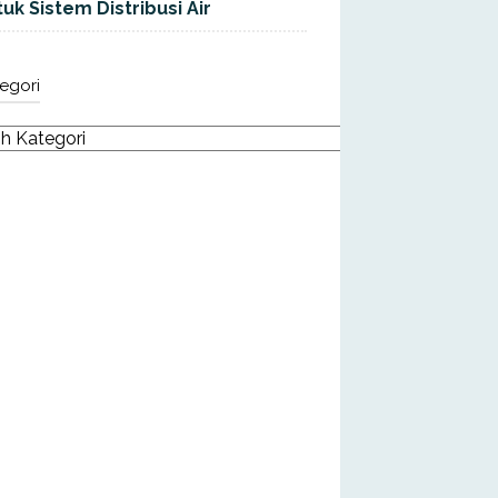
uk Sistem Distribusi Air
egori