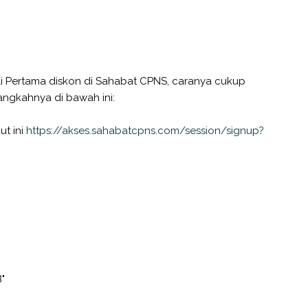
i Pertama diskon di Sahabat CPNS, caranya cukup
langkahnya di bawah ini:
ut ini
https://akses.sahabatcpns.com/session/signup?
"