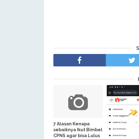
7 Alasan Kenapa
sebaiknya Ikut Bimbel
CPNS agar bisa Lulus