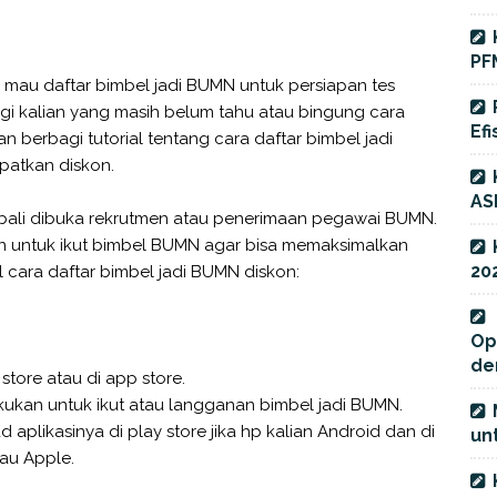
PF
 mau daftar bimbel jadi BUMN untuk persiapan tes
i kalian yang masih belum tahu atau bingung cara
Efi
kan berbagi tutorial tentang cara daftar bimbel jadi
patkan diskon.
AS
embali dibuka rekrutmen atau penerimaan pegawai BUMN.
kan untuk ikut bimbel BUMN agar bisa memaksimalkan
20
al cara daftar bimbel jadi BUMN diskon:
Op
de
store atau di app store.
kukan untuk ikut atau langganan bimbel jadi BUMN.
 aplikasinya di play store jika hp kalian Android dan di
unt
tau Apple.