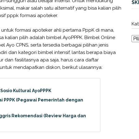
uh-sungguh atau belajar intensif. Untuk mendukung
SK
ksimal, makar salah satu alternatif yang bisa kalian pilih
sif pppk formasi apoteker.
Kat
 untuk formasi apoteker ahli pertama PppK di mana,
sa kalian pilih adalah bimbel AyoPPPK. Bimbel Online
 Ayo CPNS, serta tersedia berbagai pilihan jenis
iri dan kategori bimbel intensif, lantas berapa biaya
r dan fasilitasnya apa saja, harus cara daftar
ntuk mendapatkan diskon, berikut ulasannya:
Sosio Kultural AyoPPPK
ai PPPK (Pegawai Pemerintah dengan
nggris Rekomendasi (Review Harga dan