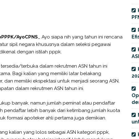
PF
Efi
AyoPPPK/AyoCPNS
_ Ayo siapa nih yang tahun ini rencana
tur sipil negara khususnya dalam seleksi pegawai
 dikenal dengan istilah pppk.
AS
i tersedia/terbuka dalam rekrutmen ASN tahun ini
ama. Bagi kalian yang memiliki latar belakang
20
er, dan memiliki ekspektasi untuk menjadi seorang ASN,
patan dalam rekrutmen ASN tahun ini.
Op
de
ukup banyak, namun jumlah peminat atau pendaftar
h pendaftar lebih banyak dari ketimbang jumlah kuota
ntuk formasi apoteker ahli pertama juga demikian.
unt
ang kalian yang lolos sebagai ASN kategori pppk,