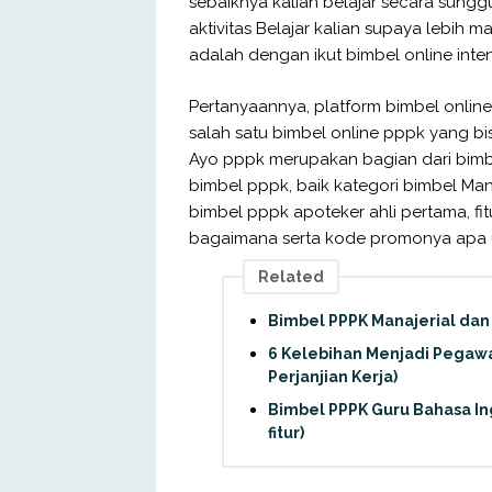
sebaiknya kalian belajar secara sungg
aktivitas Belajar kalian supaya lebih ma
adalah dengan ikut bimbel online inten
Pertanyaannya, platform bimbel online
salah satu bimbel online pppk yang bi
Ayo pppk merupakan bagian dari bimbel
bimbel pppk, baik kategori bimbel Mand
bimbel pppk apoteker ahli pertama, fitu
bagaimana serta kode promonya apa u
Related
Bimbel PPPK Manajerial dan 
6 Kelebihan Menjadi Pegaw
Perjanjian Kerja)
Bimbel PPPK Guru Bahasa I
fitur)