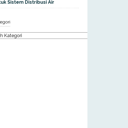
uk Sistem Distribusi Air
egori