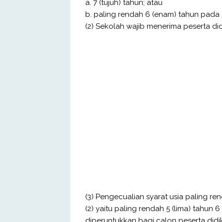
a. 7 (tujuh) tahun; atau
b. paling rendah 6 (enam) tahun pada t
(2) Sekolah wajib menerima peserta didi
(3) Pengecualian syarat usia paling 
(2) yaitu paling rendah 5 (lima) tahun 
diperuntukkan bagi calon peserta didi