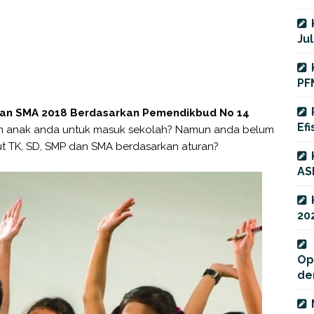
Jul
PF
 dan SMA 2018 Berdasarkan Pemendikbud No 14
Efi
an anak anda untuk masuk sekolah? Namun anda belum
ut TK, SD, SMP dan SMA berdasarkan aturan?
AS
20
Op
de