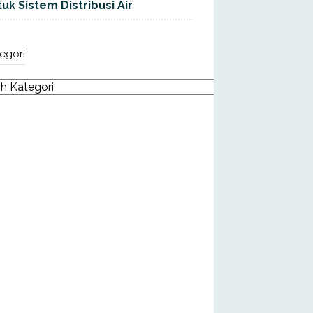
uk Sistem Distribusi Air
egori