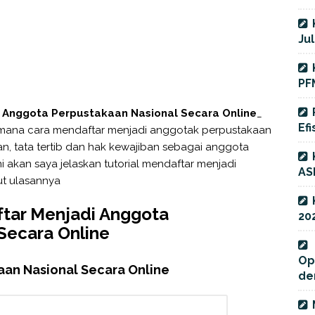
Jul
PF
 Anggota Perpustakaan Nasional Secara Online
_
Efi
mana cara mendaftar menjadi anggotak perpustakaan
uan, tata tertib dan hak kewajiban sebagai anggota
ni akan saya jelaskan tutorial mendaftar menjadi
AS
ut ulasannya
ftar Menjadi Anggota
20
Secara Online
Op
aan Nasional Secara Online
de