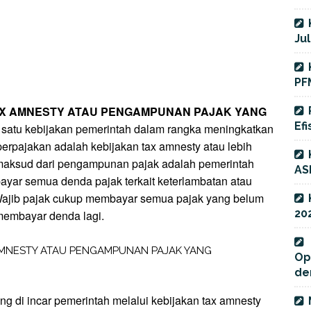
Jul
PF
TAX AMNESTY ATAU PENGAMPUNAN PAJAK YANG
Efi
 satu kebijakan pemerintah dalam rangka meningkatkan
perpajakan adalah
kebijakan tax amnesty atau lebih
maksud dari pengampunan pajak adalah pemerintah
AS
yar semua denda pajak terkait keterlambatan atau
ajib pajak cukup membayar semua pajak yang belum
20
membayar denda lagi.
Op
de
ng di incar pemerintah melalui kebijakan tax amnesty