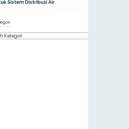
uk Sistem Distribusi Air
egori