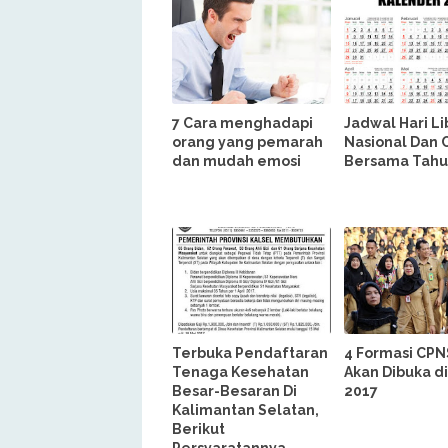
7 Cara menghadapi
Jadwal Hari Li
orang yang pemarah
Nasional Dan C
dan mudah emosi
Bersama Tahu
Terbuka Pendaftaran
4 Formasi CPN
Tenaga Kesehatan
Akan Dibuka d
Besar-Besaran Di
2017
Kalimantan Selatan,
Berikut