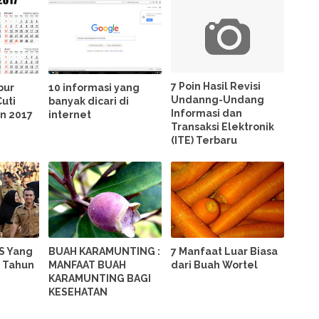
7 Poin Hasil Revisi
bur
10 informasi yang
Undanng-Undang
uti
banyak dicari di
Informasi dan
n 2017
internet
Transaksi Elektronik
(ITE) Terbaru
S Yang
BUAH KARAMUNTING :
7 Manfaat Luar Biasa
i Tahun
MANFAAT BUAH
dari Buah Wortel
KARAMUNTING BAGI
KESEHATAN