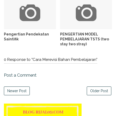
Pengertian Pendekatan
PENGERTIAN MODEL
Saintifik
PEMBELAJARAN TSTS (two
stay two stray)
0 Response to "Cara Merevisi Bahan Pembelajaran"
Post a Comment
Newer Post
Older Post