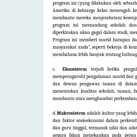
program ini (yang dilakukan oleh sebuah
Amerika di keluarga kelas menengah 
membantu mereka menjembatani kesenjan
program ini memandang sekolah dan
diperkirakan akan gagal dalam studi, men
Program ini memberi murid harapan da
masyarakat anda”, seperti bekerja di k
membahasa lebih banyak tentang hubunga
c.
Eksosistem
terjadi ketika peng
memperngaruhi pengalaman murid dan gu
dan dewan pengawas taman di dalam
menentukan kualitas sekolah, taman, fa
membantu atau menghambat perkembang
d.
Makrosistem
adalah kultur yang lebih
dan faktor sosioekonomi dalam perkemb
dan guru tinggal, termasuk nilai dan ada
negara Islam menekankan pada peran 