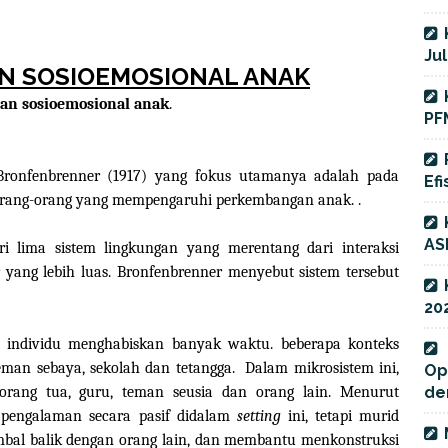
Jul
 SOSIOEMOSIONAL ANAK
n sosioemosional anak
.
PF
 Bronfenbrenner (1917) yang fokus utamanya adalah pada
Efi
n orang-orang yang mempengaruhi perkembangan anak. .
AS
ari lima sistem lingkungan yang merentang dari interaksi
 yang lebih luas. Bronfenbrenner menyebut sistem tersebut
20
 individu menghabiskan banyak waktu. beberapa konteks
teman sebaya, sekolah dan tetangga.
Dalam mikrosistem ini,
Op
 orang tua, guru, teman seusia dan orang lain. Menurut
de
pengalaman secara pasif didalam
setting
ini, tetapi murid
imbal balik dengan orang lain, dan membantu menkonstruksi