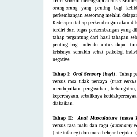
Teori Erikson melengkapi analisis Bron
orang-orang yang penting bagi kehi
perkembangan seseorang melalui delapan
Kedelapan tahap perkembangan akan dila
terdiri dari tugas perkembangan yang dih
tahap tergantung dari hasil tahapan seb
penting bagi individu untuk dapat tu
krisisnya semakin sehat psikologi indi
negative.
Tahap I:
Oral Sensory
(bayi)
. Tahap ps
versus rasa tidak percaya (
trust versus
mendapatkan pengasuhan, kehangatan,
kepercayaan, sebaliknya ketidakpercayaa
diabaikan.
Tahap II:
Anal Musculature
(masa k
versus rasa malu dan ragu (
autonomy v
(late infancy) dan masa belajar berjalan