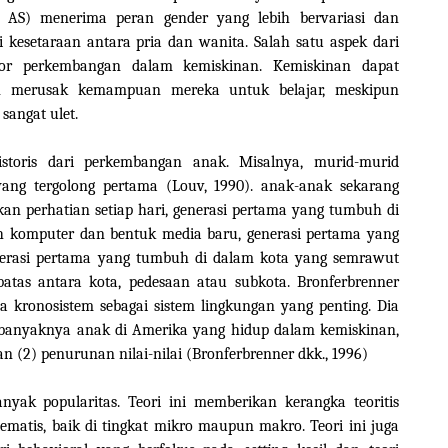
di AS) menerima peran gender yang lebih bervariasi dan
 kesetaraan antara pria dan wanita.
Salah satu aspek dari
tor perkembangan dalam kemiskinan. Kemiskinan dapat
 merusak kemampuan mereka untuk belajar, meskipun
sangat ulet.
istoris dari perkembangan anak.
Misalnya, murid-murid
yang tergolong pertama (Louv, 1990). anak-anak sekarang
an perhatian setiap hari, generasi pertama yang tumbuh di
eh komputer dan bentuk media baru, generasi pertama yang
nerasi pertama yang tumbuh di dalam kota yang semrawut
 batas antara kota, pedesaan atau subkota. Bronferbrenner
kronosistem sebagai sistem lingkungan yang penting. Dia
 banyaknya anak di Amerika yang hidup dalam kemiskinan,
n (2) penurunan nilai-nilai (Bronferbrenner dkk., 1996)
yak popularitas. Teori ini memberikan kerangka teoritis
tematis, baik di tingkat mikro maupun makro. Teori ini juga