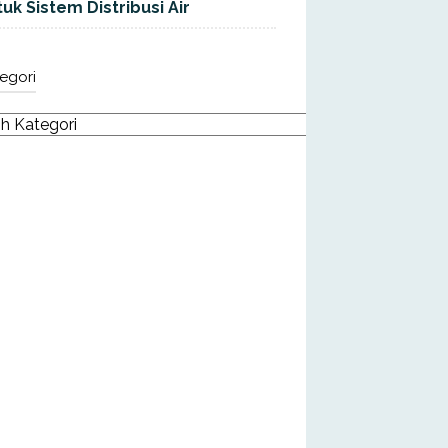
uk Sistem Distribusi Air
egori