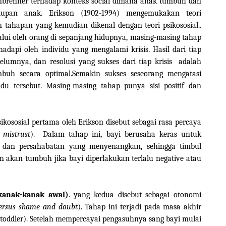
fenbrenner terhadap konteks social dimana anak tumbuh dan
dupan anak. Erikson (1902-1994) mengemukakan teori
 tahapan yang kemudian dikenal dengan teori psikososial..
lui oleh orang di sepanjang hidupnya, masing-masing tahap
adapi oleh individu yang mengalami krisis. Hasil dari tiap
elumnya, dan resolusi yang sukses dari tiap krisis adalah
mbuh secara optimal.Semakin sukses seseorang mengatasi
vidu tersebut. Masing-masing tahap punya sisi positif dan
ikososial pertama oleh Erikson disebut sebagai rasa percaya
 mistrust
). Dalam tahap ini, bayi berusaha keras untuk
 dan persahabatan yang menyenangkan, sehingga timbul
n akan tumbuh jika bayi diperlakukan terlalu negative atau
anak-kanak awal)
. yang kedua disebut sebagai otonomi
ersus shame and doubt
). Tahap ini terjadi pada masa akhir
 (toddler). Setelah mempercayai pengasuhnya sang bayi mulai