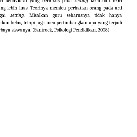
ri behavioral yang berfokus pada
setting
kecil dan teori
ng lebih luas. Teorinya memicu perhatian orang pada arti
agai
setting.
Misalkan guru seharusnya tidak hanya
alam kelas, tetapi juga mempertimbangkan apa yang terjadi
baya siswanya. (Santrock, Psikologi Pendidikan, 2008)